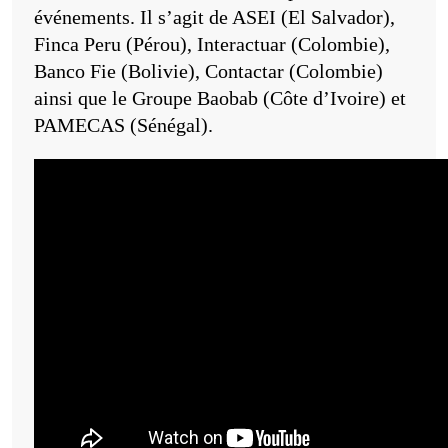
événements. Il s’agit de ASEI (El Salvador),
Finca Peru (Pérou), Interactuar (Colombie),
Banco Fie (Bolivie), Contactar (Colombie)
ainsi que le Groupe Baobab (Côte d’Ivoire) et
PAMECAS (Sénégal).